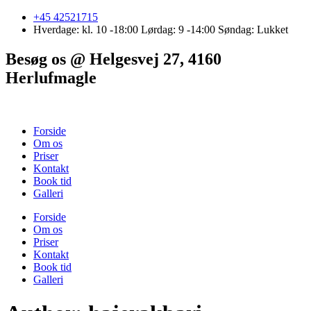
Skip
+45 42521715
to
Hverdage: kl. 10 -18:00 Lørdag: 9 -14:00 Søndag: Lukket
content
Besøg os @ Helgesvej 27, 4160
Herlufmagle
Forside
Om os
Priser
Kontakt
Book tid
Galleri
Forside
Om os
Priser
Kontakt
Book tid
Galleri